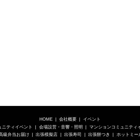
HOME
会社概要
イベント
ュニティイベント
会場設営・音響・照明
マンションコミュニティ
高級弁当お届け
出張模擬店
出張寿司
出張餅つき
ホットミー