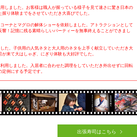
利用しました。お客様は職人が握っている様子を見て速さに驚き日本の
た握り体験までをさせていただき大喜びでした。
司コーナとマグロの解体ショーを依頼しました。アトラクションとして
反響！記憶に残る素晴らしいパーティーを無事終えることができまし
ました。子供用の人気ネタと大人用のネタを上手く献立していただき大
司が来て大はしゃぎ、にぎり体験も大好評でした。
を利用しました。入居者に合わせた調理をしていただき外出せずに回転
の定例にする予定です。
出張寿司はこちら