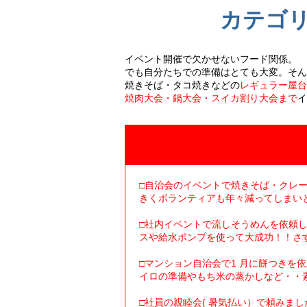
カテゴ
イベント開催で欠かせないフード関係。
でも自分たちでの準備はとても大変。そん
焼きそば・タコ焼きなどの
レギュラー屋台
焼肉大会・鍋大会・スイカ割り大会まで
イ
□自治会のイベントで焼きそば・クレ
きくボランティアも年々減ってしまい
□社内イベントで流しそうめんを依頼し
スや給水ポンプを使って大成功！！さ
□マンション自治会で1 月に餅つきを
イロの準備やもち米の蒸かしなど・・
□社員の親睦会( 暑気払い）で頼みま