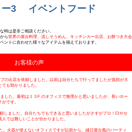
リー3 イベントフード
な時は是非ご相談ください。
から
世界の屋台料理、流しそうめん、キッチンカー出店、お餅つき大会
ベントに合わせた様々なアイテムを揃えております。
お客様の声
ープの出店を依頼しました。以前は自分たちで行ってましたが負担が大
とても助かりました。
ました。最初は１３F のオフィスで無理かと思いましたが、長いホー
すがです。
依頼しました。自分たちでもできると思いましたがさすがプロ！臼やセ
素人では難しいことが分かりました。
した。火器が使えないオフィスですが以前から、縁日屋台風のパーティ