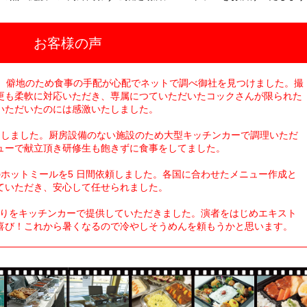
お客様の声
た。僻地のため食事の手配が心配でネットで調べ御社を見つけました。撮
更も柔軟に対応いただき、専属につていただいたコックさんが限られた
いただいたのには感激いたしました。
用しました。厨房設備のない施設のため大型キッチンカーで調理いただ
ューで献立頂き研修生も飽きずに食事をしてました。
ホットミールを5 日間依頼しました。各国に合わせたメニュー作成と
ていただき、安心して任せられました。
ぎりをキッチンカーで提供していただきました。演者をはじめエキスト
喜び！これから暑くなるので冷やしそうめんを頼もうかと思います。