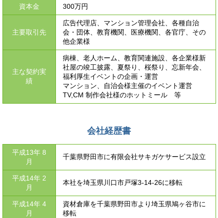
資本金
300万円
広告代理店、マンション管理会社、各種自治
主要取引先
会・団体、教育機関、医療機関、各官庁、その
他企業様
病棟、老人ホーム、教育関連施設、各企業様新
社屋の竣工披露、夏祭り、桜祭り、忘新年会、
主な契約実
福利厚生イベントの企画・運営
績
マンション、自治会様主催のイベント運営
TV,CM 制作会社様のホットミール 等
会社経歴書
平成13年 8
千葉県野田市に有限会社サキガケサービス設立
月
平成14年 2
本社を埼玉県川口市戸塚3-14-26に移転
月
平成14年 4
資材倉庫を千葉県野田市より埼玉県鳩ヶ谷市に
月
移転