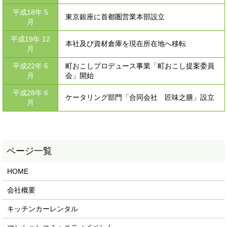
平成18年 5
東京銀座に首都圏営業本部設立
月
平成19年 12
本社及び資材倉庫を現在所在地へ移転
月
平成22年 6
町おこしプロデュース事業「町おこし提案委員
月
会」開始
平成28年 6
ケータリング部門「合同会社 匠味之膳」設立
月
HOME
会社概要
キッチンカーレンタル