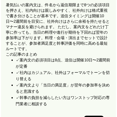
暑気払いの案内文は、件名から返信期限まで8つの必須項目
を押さえ、社内向けは親しみやすく、社外向けは格式重視
で書き分けることが基本です。送信タイミングは開催10
日〜2週間前を目安に、社外向けはさらに余裕を持たせると
マナー違反を避けられます。 ただし、案内文をどれだけ丁
寧に作っても、当日の料理や進行が期待を下回れば翌年の
参加率は下がります。料理・会場・演出までセットで設計
することが、参加者満足度と幹事評価を同時に高める最短
ルートです。
この記事のまとめ
✓
案内文の必須項目は8点、送信は開催10日〜2週間前
が定番
✓
社内はカジュアル、社外はフォーマルでトーンを切
り替える
✓
案内文より「当日の満足度」が翌年の参加率を決め
ると意識する
✓
幹事の負担を減らしたい方はワンストップ対応の専
門業者に相談する