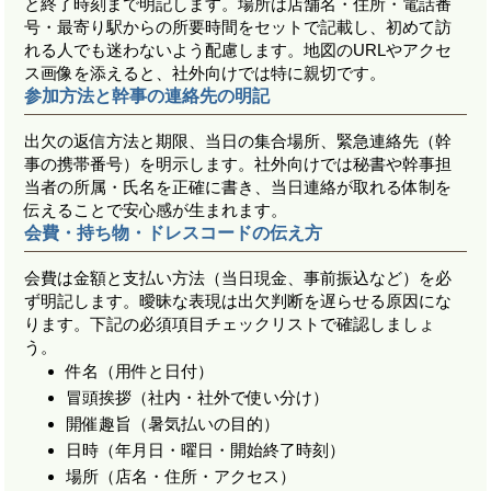
と終了時刻まで明記します。場所は店舗名・住所・電話番
号・最寄り駅からの所要時間をセットで記載し、初めて訪
れる人でも迷わないよう配慮します。地図のURLやアクセ
ス画像を添えると、社外向けでは特に親切です。
参加方法と幹事の連絡先の明記
出欠の返信方法と期限、当日の集合場所、緊急連絡先（幹
事の携帯番号）を明示します。社外向けでは秘書や幹事担
当者の所属・氏名を正確に書き、当日連絡が取れる体制を
伝えることで安心感が生まれます。
会費・持ち物・ドレスコードの伝え方
会費は金額と支払い方法（当日現金、事前振込など）を必
ず明記します。曖昧な表現は出欠判断を遅らせる原因にな
ります。下記の必須項目チェックリストで確認しましょ
う。
件名（用件と日付）
冒頭挨拶（社内・社外で使い分け）
開催趣旨（暑気払いの目的）
日時（年月日・曜日・開始終了時刻）
場所（店名・住所・アクセス）