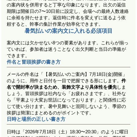
の案内状を併用すると丁寧な印象になります。出欠の返信
期限は開催日の7〜10日前に設定し、会場への最終人数連絡
に余裕を持たせます。返信時に件名を変えずに送るよう依
頼すると、幹事の集計作業が効率化できます。
暑気払いの案内文に入れる必須項目
案内文には欠かせない8つの要素があります。これらが揃っ
ていれば、参加者は迷うことなく出欠判断と当日の準備が
できます。
件名と冒頭挨拶の書き方
メールの件名は「【暑気払いのご案内】7月18日(金)開催」
のように、用件と日付を一目で把握できる形にします。
件
名で開封率が決まるため、装飾文字より具体性を優先
しま
しょう。冒頭挨拶は社内なら「お疲れさまです」、社外な
ら「平素より大変お世話になっております」と関係性に応
じて使い分けます。暑中見舞いと混同しないよう、季節の
挨拶は簡潔にまとめるのがポイントです。
日時と場所の正しい書き方
日時は「2026年7月18日（土）18:30〜20:30」のように曜日