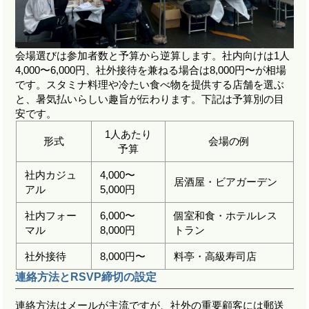
会場選びは参加者数と予算から逆算します。社内向けは1人
4,000〜6,000円、社外接待を兼ねる場合は8,000円〜が相場
です。スタミナ料理や冷たい食べ物を提供する店舗を選ぶ
と、暑気払いらしい趣旨が伝わります。下記は予算別の目
安です。
1人あたり
形式
会場の例
予算
社内カジュ
4,000〜
居酒屋・ビアガーデン
アル
5,000円
社内フォー
6,000〜
個室和食・ホテルレス
マル
8,000円
トラン
社外接待
8,000円〜
料亭・高級寿司店
連絡方法とRSVP締切の設定
連絡方法はメールが主流ですが、社外の重要顧客には郵送