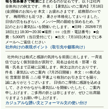
報を箇条書きで簡潔に
まとめるのが定石です。以下は社内
全体向けの例文です。 件名：【暑気払いのご案内】7月18日
(金)開催のお知らせ 本文：お疲れさまです、総務部の○○で
す。 梅雨明けも近づき、暑さが本格化してまいりました。
日頃の労をねぎらい、メンバー間の親睦を深めるため、下
記のとおり暑気払いを開催いたします。 ■日時：2026年7月
18日(土) 18:30〜20:30 ■場所：○○（住所・電話番号） ■会
費：5,000円（当日受付にて） ■出欠：7月10日(木)までに本
メールへご返信ください
社外向けの表現ポイント（取引先や顧客向け）
社外向けは格式と感謝の気持ちを前面に出します。一斉送
信ではなく個別送信が原則で、宛名は会社名・部署・役
職・氏名まで正確に記載します。例文は次のとおりです。
件名：暑気払いのご案内（7月25日開催） 本文：○○株式会
社 営業部 部長 △△様 平素より格別のお引き立てを賜り、
誠にありがとうございます。 日頃のご厚情に感謝を込めま
して、ささやかながら暑気払いを開催いたしたく、ご案内
申し上げます。ご多用の折とは存じますが、ぜひご出席賜
りますようお願い申し上げます。
カジュアルな誘い文とフォーマル文の使い分け