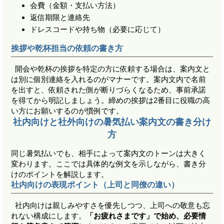
会費（金額・支払い方法）
返信期限と連絡先
ドレスコードや持ち物（必要に応じて）
挨拶や乾杯担当の依頼の書き方
開会や乾杯の挨拶を特定の方に依頼する場合は、案内文と
は別に個別連絡を入れるのがマナーです。案内文内で名前
を出すと、依頼された側が断りづらくなるため、事前承諾
を得てから明記しましょう。締めの挨拶は2番目に役職の高
い方にお願いするのが慣例です。
社内向けと社外向けの暑気払い案内文の書き分け
方
同じ暑気払いでも、相手によって案内文のトーンは大きく
変わります。ここでは具体的な例文を示しながら、書き分
けのポイントを解説します。
社内向けの表現ポイント（上司と同僚の違い）
社内向けは親しみやすさを優先しつつ、上司への敬意も忘
れない構成にします。
「お疲れさまです」で始め、必要情