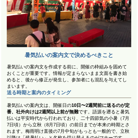
暑気払いの案内文で決めるべきこと
暑気払いの案内文を作成する前に、開催の枠組みを固めて
おくことが重要です。情報が定まらないまま文面を書き始
めると、後から修正が発生し、参加者にも混乱を与えてし
まいます。
送る時期と案内のタイミング
暑気払いの案内文は、開催日の
10日〜2週間前に送るのが定
番、社外向けは2週間以上前が無難
です。語源を遡ると暑気
払いは平安時代から行われており、二十四節気の小暑（7月
7日頃）から立秋（8月7日頃）の前日までが本来の時期とさ
れます。梅雨明け直後の7月中旬がもっとも一般的で、立秋
以降は「残暑払い」と名称を切り替えるのがマナーです。