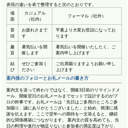
表現の違いを表で整理すると次のとおりです。
場
カジュアル
フォーマル（社外）
面
（社内）
冒
お疲れさまで
平素より大変お世話になってお
頭
す
ります
趣
暑気払いを開
暑気払いを開催いたしたく、ご
旨
催します
案内申し上げます
結
ぜひご参加く
ご出席賜りますようお願い申し
び
ださい
上げます
案内後のフォローとお礼メールの書き方
案内文を送って終わりではなく、開催3日前のリマインドメ
ール、開催翌日のお礼メールまでセットで設計するのがプ
ロの幹事です。お礼メールは「先日はご多用のところご参
加賜り、誠にありがとうございました」と始め、簡潔に感
謝を伝えます。ここで翌年への期待を一文添えると、継続
的な関係構築につながります。 案内文の質を高めても、当
日の料理や進行が物足りないと参加者の満足度は下がり、