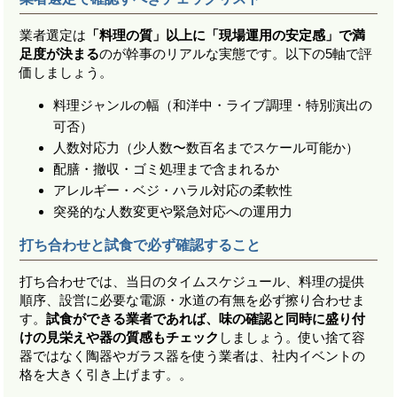
業者選定は
「料理の質」以上に「現場運用の安定感」で満
足度が決まる
のが幹事のリアルな実態です。以下の5軸で評
価しましょう。
料理ジャンルの幅（和洋中・ライブ調理・特別演出の
可否）
人数対応力（少人数〜数百名までスケール可能か）
配膳・撤収・ゴミ処理まで含まれるか
アレルギー・ベジ・ハラル対応の柔軟性
突発的な人数変更や緊急対応への運用力
打ち合わせと試食で必ず確認すること
打ち合わせでは、当日のタイムスケジュール、料理の提供
順序、設営に必要な電源・水道の有無を必ず擦り合わせま
す。
試食ができる業者であれば、味の確認と同時に盛り付
けの見栄えや器の質感もチェック
しましょう。使い捨て容
器ではなく陶器やガラス器を使う業者は、社内イベントの
格を大きく引き上げます。。