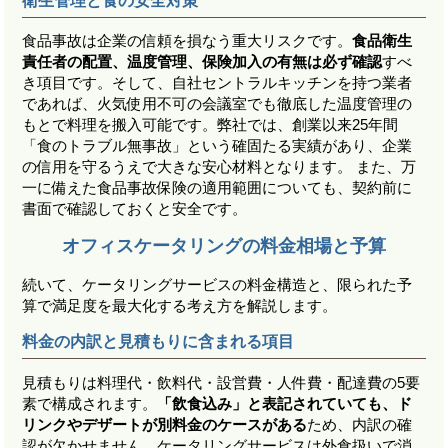
衛生管理と食の安全対策
食品事故は企業の信頼を損なう重大リスクです。
食品衛生
責任者の配置、温度管理、保険加入の有無は必ず確認
すべ
き項目です。そして、自社セントラルキッチンを持つ業者
であれば、火気使用不可の会議室でも徹底した温度管理の
もとで料理を搬入可能です。弊社では、創業以来25年間
「食のトラブル無事故」という確固たる実績があり、企業
の信用を守るうえで大きな安心材料となります。 また、万
一に備えた食品事故保険の適用範囲についても、契約前に
書面で確認しておくと安全です。
オフィスケータリングの料金相場と予算
続いて、ケータリングサービスの料金構造と、限られた予
算で満足度を最大化する考え方を解説します。
料金の内訳と見積もりに含まれる項目
見積もりは料理代・飲料代・設営費・人件費・配達費の5要
素で構成されます。
「飲食込み」と表記されていても、ド
リンクやデザートが別料金のケースがある
ため、内訳の確
認が欠かせません。ケータリングサービスは外食扱いで消