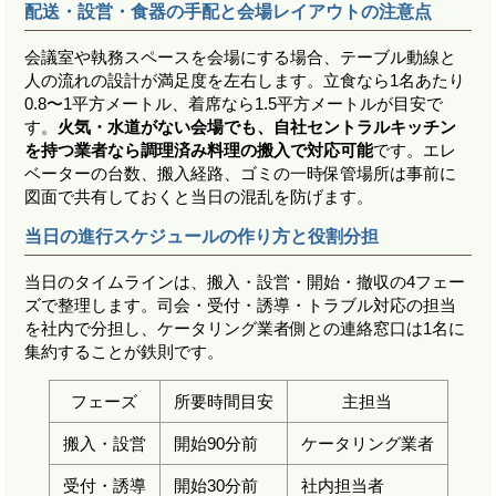
配送・設営・食器の手配と会場レイアウトの注意点
会議室や執務スペースを会場にする場合、テーブル動線と
人の流れの設計が満足度を左右します。立食なら1名あたり
0.8〜1平方メートル、着席なら1.5平方メートルが目安で
す。
火気・水道がない会場でも、自社セントラルキッチン
を持つ業者なら調理済み料理の搬入で対応可能
です。エレ
ベーターの台数、搬入経路、ゴミの一時保管場所は事前に
図面で共有しておくと当日の混乱を防げます。
当日の進行スケジュールの作り方と役割分担
当日のタイムラインは、搬入・設営・開始・撤収の4フェー
ズで整理します。司会・受付・誘導・トラブル対応の担当
を社内で分担し、ケータリング業者側との連絡窓口は1名に
集約することが鉄則です。
フェーズ
所要時間目安
主担当
搬入・設営
開始90分前
ケータリング業者
受付・誘導
開始30分前
社内担当者