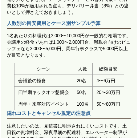
費税10%が適用される点も、デリバリー弁当（8%）との違
いとして押さえておきましょう。
人数別の目安費用とケース別サンプル予算
1名あたりの料理代は3,000〜10,000円が一般的な相場です。
会議用の軽食であれば1,000〜2,000円台、懇親会向けのビュ
ッフェなら3,000〜5,000円、周年行事クラスで5,000円以上
が目安となります。
シーン
人数
総額目安
会議後の軽食
20名
4〜6万円
四半期キックオフ懇親会
50名
20〜30万円
周年・来客対応イベント
100名
50〜80万円
隠れコストとキャンセル規定の注意点
注意したいのは、見積書に明示されにくいコストです。土
日祝の割増料金、深夜早朝の配達料、エレベーター制限が