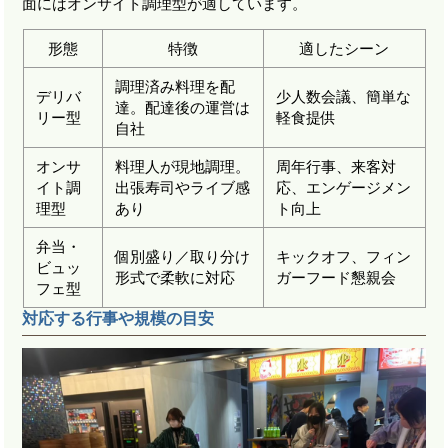
面にはオンサイト調理型が適しています。
形態
特徴
適したシーン
調理済み料理を配
デリバ
少人数会議、簡単な
達。配達後の運営は
リー型
軽食提供
自社
オンサ
料理人が現地調理。
周年行事、来客対
イト調
出張寿司やライブ感
応、エンゲージメン
理型
あり
ト向上
弁当・
個別盛り／取り分け
キックオフ、フィン
ビュッ
形式で柔軟に対応
ガーフード懇親会
フェ型
対応する行事や規模の目安