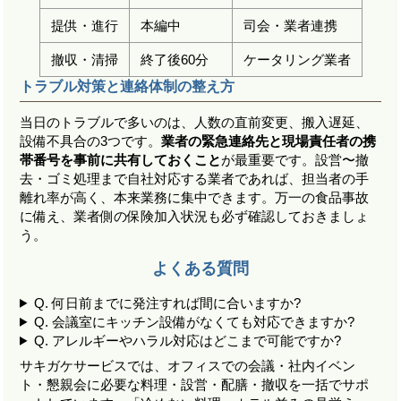
提供・進行
本編中
司会・業者連携
撤収・清掃
終了後60分
ケータリング業者
トラブル対策と連絡体制の整え方
当日のトラブルで多いのは、人数の直前変更、搬入遅延、
設備不具合の3つです。
業者の緊急連絡先と現場責任者の携
帯番号を事前に共有しておくこと
が最重要です。設営〜撤
去・ゴミ処理まで自社対応する業者であれば、担当者の手
離れ率が高く、本来業務に集中できます。万一の食品事故
に備え、業者側の保険加入状況も必ず確認しておきましょ
う。
よくある質問
Q. 何日前までに発注すれば間に合いますか?
Q. 会議室にキッチン設備がなくても対応できますか?
Q. アレルギーやハラル対応はどこまで可能ですか?
サキガケサービスでは、オフィスでの会議・社内イベン
ト・懇親会に必要な料理・設営・配膳・撤収を一括でサポ