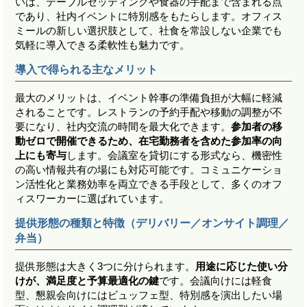
いは、テーブルセッティングや食器の手配まで含まれる点
であり、社内イベントに特別感をもたらします。オフィス
ミールの新しい選択肢として、社食を常設しない企業でも
気軽に導入できる柔軟性も魅力です。
導入で得られる主なメリット
最大のメリットは、イベント幹事の準備負担が大幅に軽減
されることです。レストランの予約手配や移動の調整が不
要になり、社内交流の時間を最大化できます。
参加者の移
動ゼロで開催できるため、在宅勤務者を含めた参加率の向
上にも寄与
します。会議室を貸切にする形式なら、機密性
の高い情報共有の場にも対応可能です。コミュニケーショ
ン活性化と業務効率を両立できる手段として、多くのオフ
ィスワーカーに選ばれています。
提供形態の種類と特徴（デリバリー／オンサイト調理／
弁当）
提供形態は大きく3つに分けられます。
用途に応じた使い分
けが、満足度と予算最適化の鍵
です。会議向けには軽食
型、懇親会向けにはビュッフェ型、特別感を演出したい場