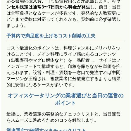
ある会場の搬入費、ゴミ処理費用などが該当します。
キャ
ンセル規定は通常3〜7日前から料金が発生
し、前日・当日
は全額負担となるケースが多数です。突発的な人数変更に
どこまで柔軟に対応してくれるかも、契約前に必ず確認し
ましょう。
予算内で満足度を上げるコスト削減の工夫
コスト最適化のポイントは、料理ジャンルにメリハリをつ
けることです。メイン料理にライブ感のあるコンテンツ
（出張寿司やマグロ解体など）を一品配置し、サイドはフ
ィンガーフードで構成すると、印象を保ちながら単価を抑
えられます。設営・料理・酒類を一窓口で発注すれば中間
マージンが圧縮され、複数業者に分散発注するよりも結果
的に安価になるケースが多いです。
オフィスケータリングの業者選びと当日の運営の
ポイント
最後に、業者選定の実務的なチェックリストと、当日運営
をスムーズに進めるためのコツを解説します。
業者選定で確認すべきチェックリスト